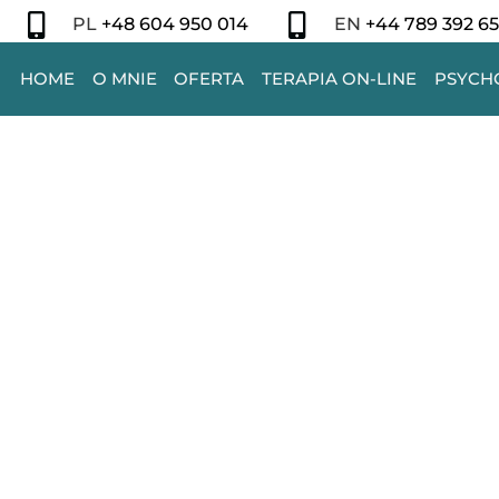
PL
+
48 604 950 014
EN
+44 789 392 65
HOME
O MNIE
OFERTA
TERAPIA ON-LINE
PSYCH